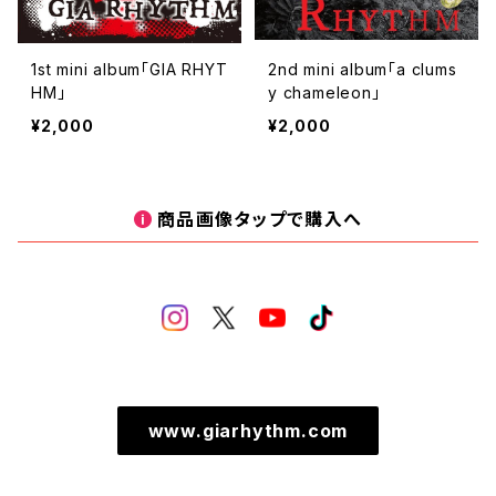
1st mini album｢GIA RHYT
2nd mini album｢a clums
HM｣
y chameleon｣
¥2,000
¥2,000
商品画像タップで購入へ
www.giarhythm.com